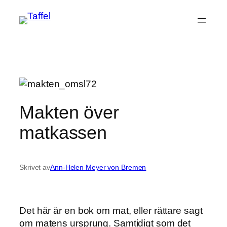
Hoppa
till
innehåll
Makten över
matkassen
Skrivet av
Ann-Helen Meyer von Bremen
Det här är en bok om mat, eller rättare sagt
om matens ursprung. Samtidigt som det