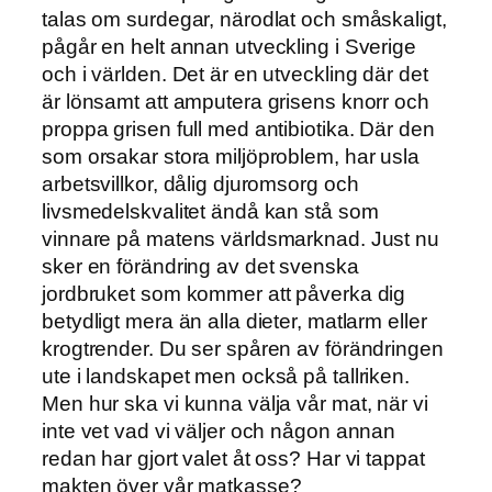
talas om surdegar, närodlat och småskaligt,
pågår en helt annan utveckling i Sverige
och i världen. Det är en utveckling där det
är lönsamt att amputera grisens knorr och
proppa grisen full med antibiotika. Där den
som orsakar stora miljöproblem, har usla
arbetsvillkor, dålig djuromsorg och
livsmedelskvalitet ändå kan stå som
vinnare på matens världsmarknad. Just nu
sker en förändring av det svenska
jordbruket som kommer att påverka dig
betydligt mera än alla dieter, matlarm eller
krogtrender. Du ser spåren av förändringen
ute i landskapet men också på tallriken.
Men hur ska vi kunna välja vår mat, när vi
inte vet vad vi väljer och någon annan
redan har gjort valet åt oss? Har vi tappat
makten över vår matkasse?