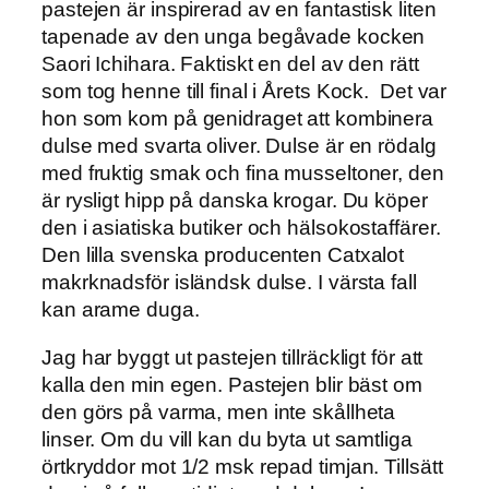
pastejen är inspirerad av en fantastisk liten
tapenade av den unga begåvade kocken
Saori Ichihara. Faktiskt en del av den rätt
som tog henne till final i Årets Kock. Det var
hon som kom på genidraget att kombinera
dulse med svarta oliver. Dulse är en rödalg
med fruktig smak och fina musseltoner, den
är rysligt hipp på danska krogar. Du köper
den i asiatiska butiker och hälsokostaffärer.
Den lilla svenska producenten Catxalot
makrknadsför isländsk dulse. I värsta fall
kan arame duga.
Jag har byggt ut pastejen tillräckligt för att
kalla den min egen. Pastejen blir bäst om
den görs på varma, men inte skållheta
linser. Om du vill kan du byta ut samtliga
örtkryddor mot 1/2 msk repad timjan. Tillsätt