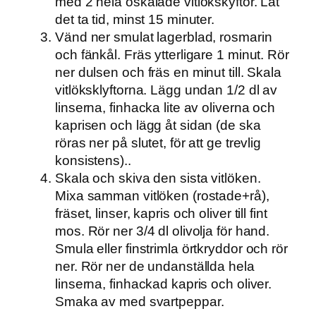
med 2 hela oskalade vitlökskyftor. Låt
det ta tid, minst 15 minuter.
Vänd ner smulat lagerblad, rosmarin
och fänkål. Fräs ytterligare 1 minut. Rör
ner dulsen och fräs en minut till. Skala
vitlöksklyftorna. Lägg undan 1/2 dl av
linserna, finhacka lite av oliverna och
kaprisen och lägg åt sidan (de ska
röras ner på slutet, för att ge trevlig
konsistens)..
Skala och skiva den sista vitlöken.
Mixa samman vitlöken (rostade+rå),
fräset, linser, kapris och oliver till fint
mos. Rör ner 3/4 dl olivolja för hand.
Smula eller finstrimla örtkryddor och rör
ner. Rör ner de undanställda hela
linserna, finhackad kapris och oliver.
Smaka av med svartpeppar.