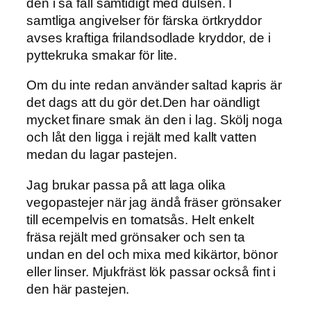
den i så fall samtidigt med dulsen. I
samtliga angivelser för färska örtkryddor
avses kraftiga frilandsodlade kryddor, de i
pyttekruka smakar för lite.
Om du inte redan använder saltad kapris är
det dags att du gör det.Den har oändligt
mycket finare smak än den i lag. Skölj noga
och låt den ligga i rejält med kallt vatten
medan du lagar pastejen.
Jag brukar passa på att laga olika
vegopastejer när jag ändå fräser grönsaker
till ecempelvis en tomatsås. Helt enkelt
fräsa rejält med grönsaker och sen ta
undan en del och mixa med kikärtor, bönor
eller linser. Mjukfräst lök passar också fint i
den här pastejen.